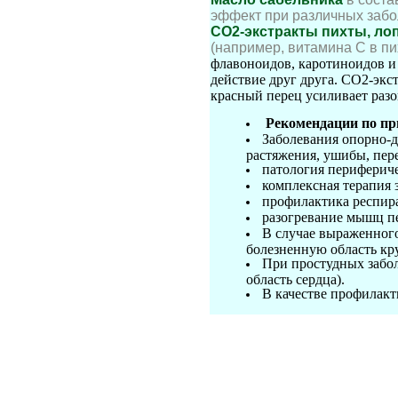
эффект при различных забо
СО2-экстракты пихты, лоп
(например, витамина С в пи
флавоноидов, каротиноидов и
действие друг друга. СО2-экс
красный перец усиливает раз
Рекомендации по п
Заболевания опорно-д
растяжения, ушибы, пер
патология перифериче
комплексная терапия 
профилактика респир
разогревание мышц пе
В случае выраженного
болезненную область кр
При простудных забол
область сердца).
В качестве профилакт