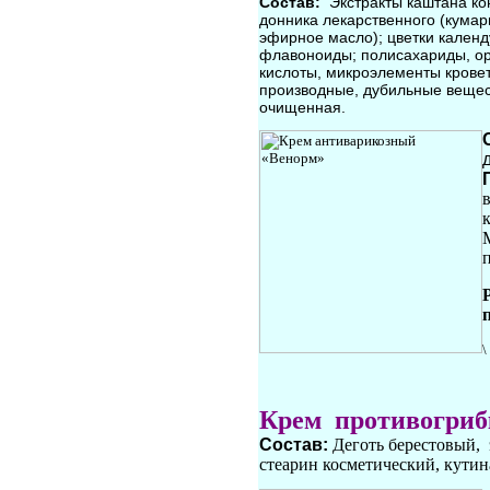
Состав:
Экстракты каштана кон
донника лекарственного (кума
эфирное масло); цветки календ
флавоноиды; полисахариды, орг
кислоты, микроэлементы крове
производные, дубильные вещес
очищенная.
\
Крем противогри
Состав:
Деготь берестовый, 
стеарин косметический, кутин