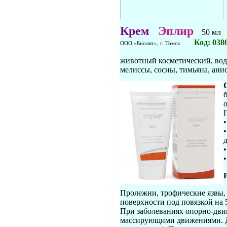
Крем
Эплир
50 мл
Код: 03
ООО «Биолит», г. Томск
животный косметический, вода
мелиссы, сосны, тимьяна, ани
Пролежни, трофические язвы, 
поверхности под повязкой на 
При заболеваниях опорно-двиг
массирующими движениями. Дл