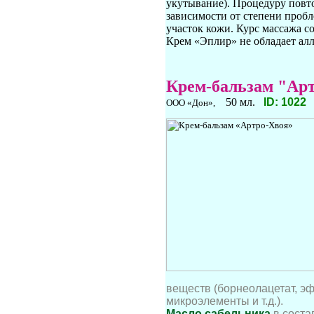
укутывание). Процедуру повтор
зависимости от степени пробл
участок кожи. Курс массажа с
Крем «Эплир» не обладает ал
Крем-бальзам "Ар
50 мл.
ID: 102
ООО «Дон»,
веществ (борнеолацетат, 
микроэлементы и т.д.).
Масло сабельника
в сост