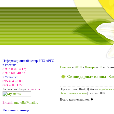
Информационный центр РПО АРГО
в России:
Главная
»
2010
»
Январь
»
30
» Скипи
8 906 034 14 17;
8 916 608 40 57
Скипидарные ванны- За
в Украине:
095 464 98 00;
063 260 01 22
Звонок на Skype:
argo.alla
Просмотров
: 1694 |
Добавил
:
argodonetsk
бронхиальная астма
|
Рейтинг
:
0.0
/
0
Всего комментариев
:
0
E-mail:
argo-alla@mail.ru
Главная страница