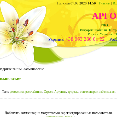
Пятница 07.08.2026 14:59
Главная
|
Вх
АРГО
РПО
Информационный Цент
Россия Украина С
+38 063 260 01 22
Украина:
Рос
дарные ванны- Залмановские
лмановские
|
Теги
:
ревматизм
,
расслабиться
,
Стресс
,
Артриты
,
артрозы
,
остеохондроз
,
заболевания
,
Добавлять комментарии могут только зарегистрированные пользователи.
[
Регистрация
|
Вход
]