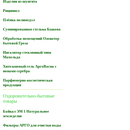
Изделия из шунгита
Рициниол
Плёнка полимедэл
Супинированная стелька Быкова
Обработка помещений Озонатор
бытовой Гроза
Ингалятор стеклянный типа
Махольда
Хитозановый гель АргоВасна с
ионами серебра
Парфюмерно-косметическая
продукция
Оздоровительно-бытовые
товары
Байкал ЭМ 1 Натуральное
земледелие
Фильтры АРГО для очистки воды