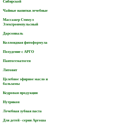
Сибирской
Чайные напитки лечебные
Массажер Стимул
Электроимпульсный
Дарсонваль
Коллоидная фитоформула
Похудение с АРГО
Пантогематоген
Литовит
Целебное эфирное масло и
бальзамы
Кедровая продукция
Нутрикон
Лечебная зубная паста
Для детей - серия Аргоша