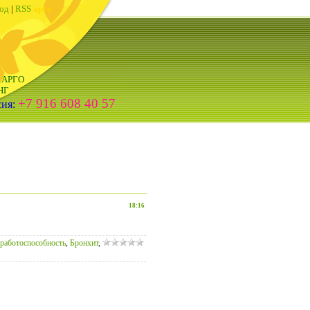
од
|
RSS
арго
р АРГО
НГ
+7 916 608 40 57
сия:
18:16
работоспособность
,
Бронхит
,